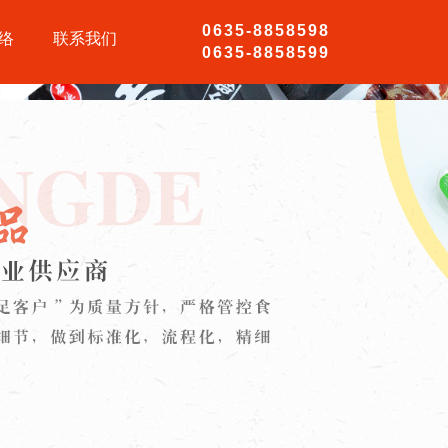
0635-8858598
络
联系我们
0635-8858599